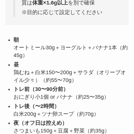
質は
体重×1.6g以上
を別で確保
※目的に応じて設定してください
朝
オートミール30g＋ヨーグルト＋バナナ1本（約
45g）
昼
鶏むね＋白米150〜200g＋サラダ（オリーブオ
イル少々）（約55〜70g）
トレ前（30〜90分前）
おにぎり小1個 or バナナ（約25〜35g）
トレ後（〜2時間）
白米200g＋ツナ卵スープ（約70g）
夜（オフ日は控えめ）
さつまいも150g＋豆腐＋野菜（約35g）