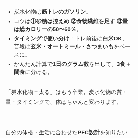
炭水化物は
筋トレのガソリン
。
コツは
①砂糖は控えめ ②食物繊維を足す ③量
は総カロリーの50〜60％
。
タイミングで使い分け
：トレ前後は
白米OK
、
普段は
玄米・オートミール・さつまいも
をベー
スに。
かんたん計算で
1日のグラム数
を出して、
3食＋
間食
に分ける。
「炭水化物＝太る」はもう卒業。炭水化物の質・
量・タイミングで、体はちゃんと変わります。
自分の体格・生活に合わせた
PFC設計
を知りたい