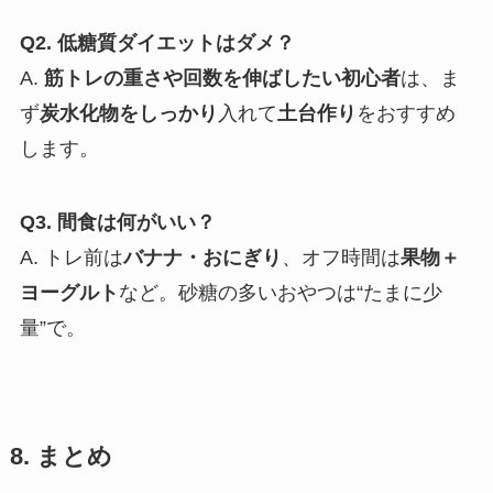
Q2. 低糖質ダイエットはダメ？
A.
筋トレの重さや回数を伸ばしたい初心者
は、ま
ず
炭水化物をしっかり
入れて
土台作り
をおすすめ
します。
Q3. 間食は何がいい？
A. トレ前は
バナナ・おにぎり
、オフ時間は
果物＋
ヨーグルト
など。砂糖の多いおやつは“たまに少
量”で。
8. まとめ