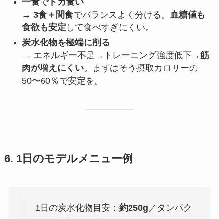
一食でドカ食い
→
3食＋間食
でバランスよく分ける。
血糖値も
食欲も安定
して食べすぎにくい。
炭水化物を極端に削る
→ エネルギー不足→トレーニング強度低下→
筋
肉が増えにくい
。まずはそう摂取カロリーの
50〜60％で安定を。
6. 1日のモデルメニュー例
1日の炭水化物目安：
約250g
／タンパク