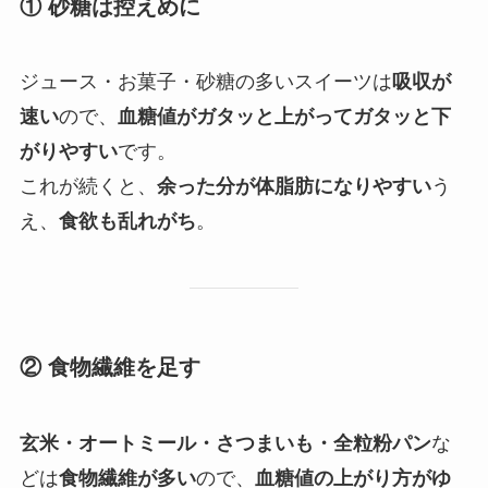
① 砂糖は控えめに
ジュース・お菓子・砂糖の多いスイーツは
吸収が
速い
ので、
血糖値がガタッと上がってガタッと下
がりやすい
です。
これが続くと、
余った分が体脂肪になりやすい
う
え、
食欲も乱れがち
。
② 食物繊維を足す
玄米・オートミール・さつまいも・全粒粉パン
な
どは
食物繊維が多い
ので、
血糖値の上がり方がゆ