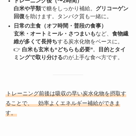
トレーニング後（〜2時間）
白米や芋類
で糖をしっかり補給。
グリコーゲン
回復
を助けます。タンパク質も一緒に。
日常の主食（オフ時間・普段の食事）
玄米・オートミール・さつまいも
など、
食物繊
維が多くて長持ち
する炭水化物をベースに。
👉
白米も玄米も“どちらも必要”
。
目的とタイ
ミングで取り分ける
のが上手な食べ方です。
トレーニング前後は吸収の早い炭水化物を摂取す
ることで、 効率よくエネルギー補給ができま
す。